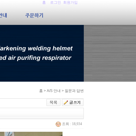
홈
로그인
회원가입
S안내
주문하기
홈
> A/S 안내 > 질문과 답변
조회 : 18,934