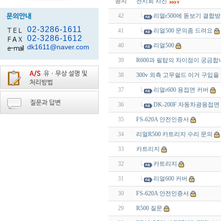
공지
전시회 사진
42
리얼r500에 돋보기 결합
02-3286-1611
41
리얼500 문의좀 드려요
02-3286-1612
40
리얼500
dk1611@naver.com
39
R600과 필탑의 차이점이 궁금합
38
300v 외측 고무쉴드 이거 구입
37
리얼r600 용접면 커버
36
DK-200F 자동차광용접면
35
FS-620A 안전인증서
34
리얼R500 카트리지 수리 문의
33
카트리지
32
카트리지
31
리얼600 커버
30
FS-620A 안전인증서
29
R500 질문