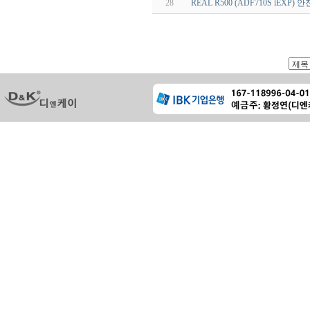
28
REAL R500 (ADF710S iEX