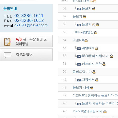
공지
전시회 사진
58
돋보기
02-3286-1611
57
돋보기
02-3286-1612
56
돋보기
dk1611@naver.com
(1)
55
r600b 시연영상
54
리얼600
53
리얼r500
52
R500문의 드립니다.
51
카트리지 호환
50
문의드립니다
49
차광센서
48
돋보기 사용
47
리얼600에 장착하는 돋보기가 따
46
돋보기 사용자는 R500이
45
Real500문의드립니다.