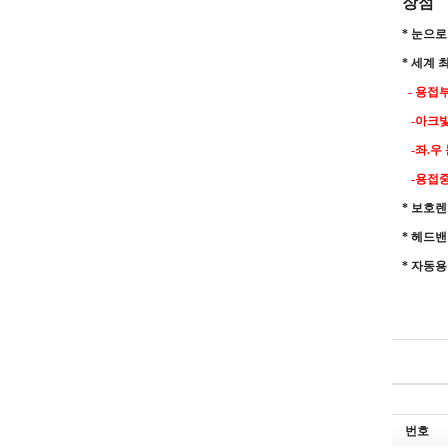
장점
* 눈으
* 세계 최
- 용접
-아크빛
-좌.우
-용접중
* 보호렌
* 헤드밴
* 자동
번호