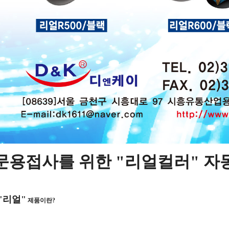
문용접사를 위한 "리얼컬러" 자
"리얼"
제품이란?