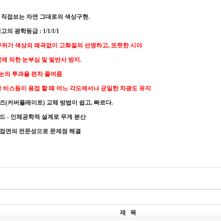
로 직접보는 자연 그대로의 색상구현.
고의 광학등급 : 1/1/1/1
부위가 색상의 왜곡없이 고화질의 선명하고, 또렷한 시야
에 의한 눈부심 및 빛반사 방지.
 눈의 투과율 편차 줄여줌
 비스듬이 용접 할 때 어느 각도에서나 균일한 차광도 유지
즈(커버플레이트) 교체 방법이 쉽고, 빠르다.
드 - 인체공학적 설계로 무게 분산
용접면의 전문성으로 문제점 해결
제 목