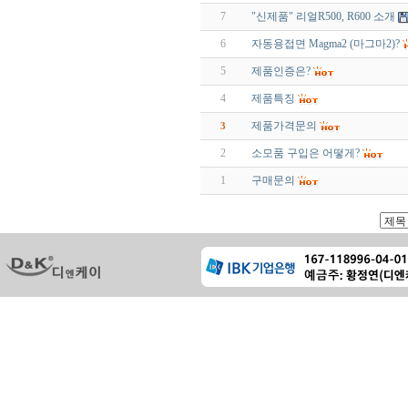
7
"신제품" 리얼R500, R600 소개
6
자동용접면 Magma2 (마그마2)?
5
제품인증은?
4
제품특징
제품가격문의
3
2
소모품 구입은 어떻게?
1
구매문의