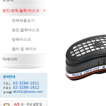
방진,방독,탈취 마스크
전체제품보기
방진,탈취마스크
방독마스크
필터 및 케이스
악세사리
02-3286-1611
02-3286-1612
dk1611@naver.com