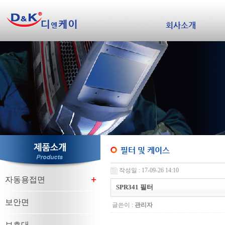
회사소개
필터 및 케이스
작성일 : 17-09-26 14:10
자동용접면
SPR341 필터
보안면
글쓴이 :
관리자
보호대