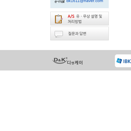
dk1611@naver.com