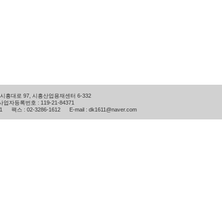
흥대로 97, 시흥산업용재센터 6-332
업자등록번호 : 119-21-84371
11 팩스 : 02-3286-1612 E-mail : dk1611@naver.com