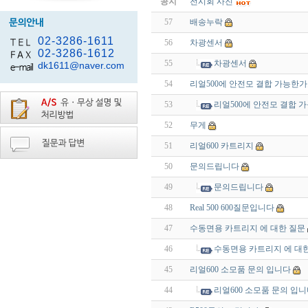
공지
전시회 사진
57
배송누락
02-3286-1611
56
차광센서
02-3286-1612
55
차광센서
dk1611@naver.com
54
리얼500에 안전모 결합 가능한가
53
리얼500에 안전모 결합 
52
무게
51
리얼600 카트리지
50
문의드립니다
49
문의드립니다
48
Real 500 600질문입니다
47
수동면용 카트리지 에 대한 질문
46
수동면용 카트리지 에 대
45
리얼600 소모품 문의 입니다
44
리얼600 소모품 문의 입